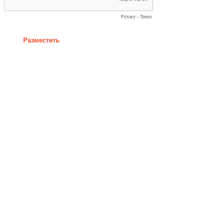
Privacy
-
Terms